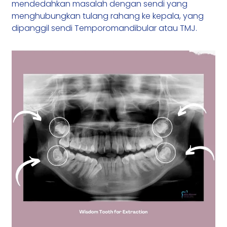
mendedahkan masalah dengan sendi yang
menghubungkan tulang rahang ke kepala, yang
dipanggil sendi Temporomandibular atau TMJ.